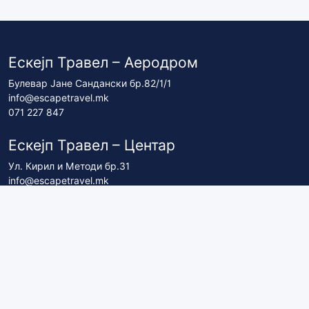
Ескејп Травел – Аеродром
Булевар Јане Сандански бр.82/1/1
info@escapetravel.mk
071 227 847
Ескејп Травел – Центар
Ул. Кирил и Методи бр.31
info@escapetravel.mk
071 227 837