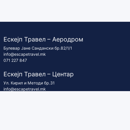
Ескејп Травел – Аеродром
Булевар Јане Сандански бр.82/1/1
info@escapetravel.mk
071 227 847
Ескејп Травел – Центар
Ул. Кирил и Методи бр.31
info@escapetravel.mk
071 227 837