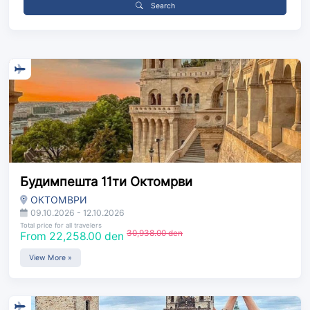
Search
Будимпешта 11ти Октомрви
ОКТОМВРИ
09.10.2026 - 12.10.2026
Total price for all travelers
30,938.00 den
From 22,258.00 den
View More »