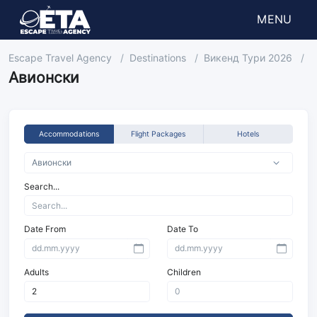
MENU
Escape Travel Agency
Destinations
Викенд Тури 2026
А
Авионски
Accommodations
Flight Packages
Hotels
Search...
Date From
Date To
Adults
Children