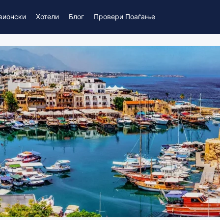
вионски
Хотели
Блог
Провери Поаѓање