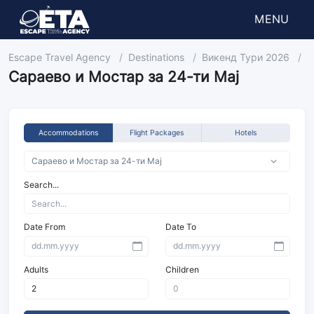
MENU
Escape Travel Agency
Destinations
Викенд Тури 2026
А
Сараево и Мостар за 24-ти Мај
Accommodations
Flight Packages
Hotels
Search...
Date From
Date To
Adults
Children