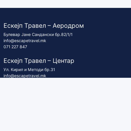
Ескејп Травел – Аеродром
Булевар Јане Сандански бр.82/1/1
info@escapetravel.mk
071 227 847
Ескејп Травел – Центар
Ул. Кирил и Методи бр.31
info@escapetravel.mk
071 227 837