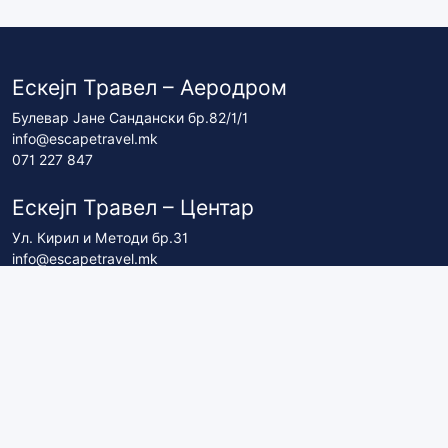
Ескејп Травел – Аеродром
Булевар Јане Сандански бр.82/1/1
info@escapetravel.mk
071 227 847
Ескејп Травел – Центар
Ул. Кирил и Методи бр.31
info@escapetravel.mk
071 227 837