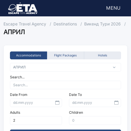
MENU
Escape Travel Agency
Destinations
Викенд Тури 2026
А
АПРИЛ
Accommodations
Flight Packages
Hotels
Search...
Date From
Date To
Adults
Children