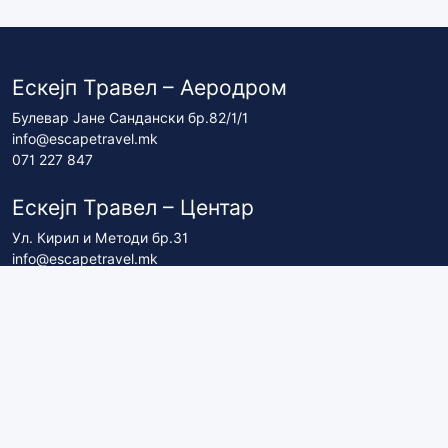
Ескејп Травел – Аеродром
Булевар Јане Сандански бр.82/1/1
info@escapetravel.mk
071 227 847
Ескејп Травел – Центар
Ул. Кирил и Методи бр.31
info@escapetravel.mk
071 227 837