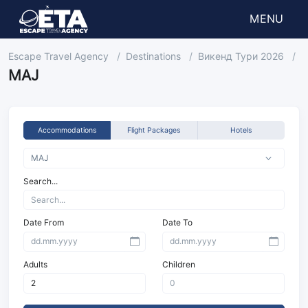
MENU
Escape Travel Agency
Destinations
Викенд Тури 2026
А
МАЈ
Accommodations
Flight Packages
Hotels
Search...
Date From
Date To
Adults
Children