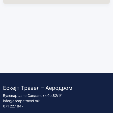
Ескејп Травел – Аеродром
Булевар Јане Сандански бр.82/1/1
info@escapetravel.mk
071 227 847