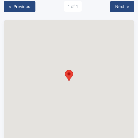
« Previous
1 of 1
Next
»