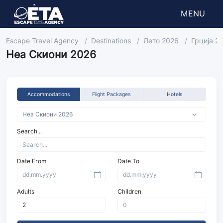
MENU
Escape Travel Agency
Destinations
Лето 2026
Грција 2
Неа Скиони 2026
Accommodations
Flight Packages
Hotels
Search...
Date From
Date To
Adults
Children