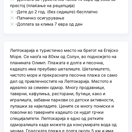
престој (плаќање на рецепција)
-Дете до 2 год. (без седиште)-бесплатно
-Патничко осигурување
-Доплата за клима 7 евра од ден
Лептокарија е туристичко место на брегот на Егејско
Море. Се наоѓа на 80км од Солун, во подножјето на
планината Олимп. Плажата е долга и песочна,
кадешто има преубаво шеталиште. Шеталиштето,
чистото море и прекрасната песочна плажа се само
дел од привлечностите на Лептокарија. Местото е
идеално за семеен одмор. Многу продавници,
таверни, кафулиња, ресторани, бутици, како и
игралишта, забавни паркови со детски активности,
лулашки за најмладите. Цените се многу пониски и
поволни во таверните кадешто се нудат грчки
специјалитети. Лептокарија е едно од ретките
одморалишта каде можете да консумирате вода од
чешма. Градската плажа е долга околу 5 км и има