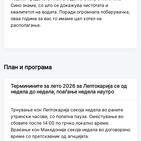
Сино знаме, со што се докажува чистотата и
квалитетот на водата. Поради огромната побарувачка,
оваа година за вас го имаме цел хотел на
располагање.
План и програма
Терминините за лето 2026 за Лептокарија се од
недела до недела, поаѓање недела наутро
Трнување кон Лептокарија секоја недела во раните
утрински часови, со попатна пауза. Сместување во
сбовите после 14:00 по грчко локално време.
Враќање кон Македонија секоја недела во договорено
време со претскавник од агнцијата.