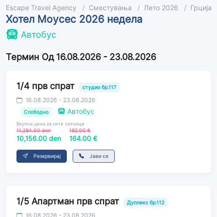
Escape Travel Agency
Сместувања
Лето 2026
Грција 
Хотел Моусес 2026 недела
Автобус
Термин Од 16.08.2026 - 23.08.2026
1/4 прв спрат
студио бр.117
16.08.2026 - 23.08.2026
Автобус
Слободно
Вкупна цена за сите патници
11,284.00 den
182.00 €
10,156.00 den
164.00 €
Резервирај
Јави се
1/5 Апартман прв спрат
Дуплекс бр.112
16.08.2026 - 23.08.2026