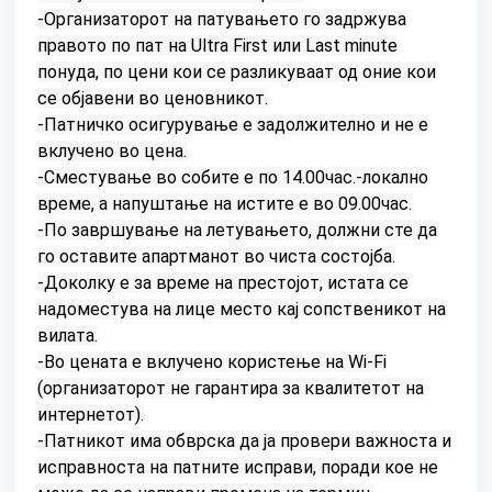
-Организаторот на патувањето го задржува
правото по пат на Ultra First или Last minute
понуда, по цени кои се разликуваат од оние кои
се објавени во ценовникот.
-Патничко осигурување е задолжително и не е
вклучено во цена.
-Сместување во собите е по 14.00час.-локално
време, а напуштање на истите е во 09.00час.
-По завршување на летувањето, должни сте да
го оставите апартманот во чиста состојба.
-Доколку е за време на престојот, истата се
надоместува на лице место кај сопственикот на
вилата.
-Во цената е вклучено користење на Wi-Fi
(организаторот не гарантира за квалитетот на
интернетот).
-Патникот има обврска да ја провери важноста и
исправноста на патните исправи, поради кое не