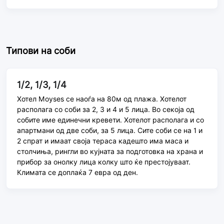
Типови на соби
1/2, 1/3, 1/4
Хотел Мoyses се наоѓа на 80м од плажа. Хотелот
располага со соби за 2, 3 и 4 и 5 лица. Во секоја од
собите име единечни кревети. Хотелот располага и со
апартмани од две соби, за 5 лица. Сите соби се на 1 и
2 спрат и имаат своја тераса кадешто има маса и
столчиња, рингли во кујната за подготовка на храна и
прибор за онолку лица колку што ќе престојуваат.
Климата се доплаќа 7 евра од ден.