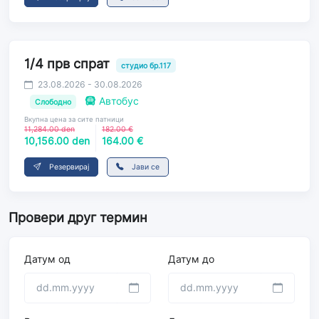
1/4 прв спрат
студио бр.117
23.08.2026 - 30.08.2026
Автобус
Слободно
Вкупна цена за сите патници
11,284.00 den
182.00 €
10,156.00 den
164.00 €
Резервирај
Јави се
Провери друг термин
Датум од
Датум до