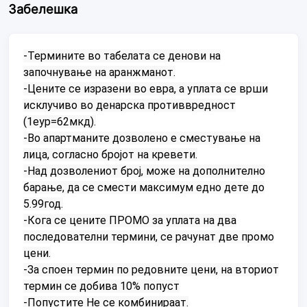
Забелешка
-Термините во табелата се денови на
започнување на аранжманот.
-Цените се изразени во евра, а уплата се врши
исклучиво во денарска противвредност
(1еур=62мкд).
-Во апартманите дозволено е сместување на
лица, согласно бројот на кревети.
-Над дозволениот број, може на дополнително
барање, да се смести максимум едно дете до
5.99год.
-Кога се цените ПРОМО за уплата на два
последователни термини, се рачунат две промо
цени.
-За споен термин по редовните цени, на вториот
термин се добива 10% попуст
-Попустите Не се комбинираат.