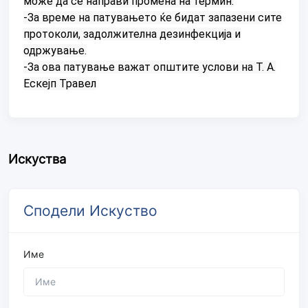
може да се направи промена на термин.
-За време на патувањето ќе бидат запазени сите
протоколи, задолжителна дезинфекција и
одржување.
-За ова патување важат општите услови на Т. А.
Ескејп Травел
Искуства
Сподели Искуство
Име