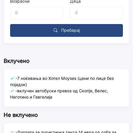
Возрасни
Деца
Пребарај
Вклучено
-7 ноќевања во Хотел Моyses (цени по лице без
појадок)
-вклучен автобуски превоз од Скопје, Велес,
Неготино и Гевгелија
Не вклучено
-Доплата за туристичка такса 14 еврa од соба за