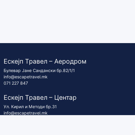
Ескејп Травел – Аеродром
Булевар Јане Сандански бр.82/1/1
info@escapetravel.mk
071 227 847
Ескејп Травел – Центар
Ул. Кирил и Методи бр.31
info@escapetravel.mk
071 227 837