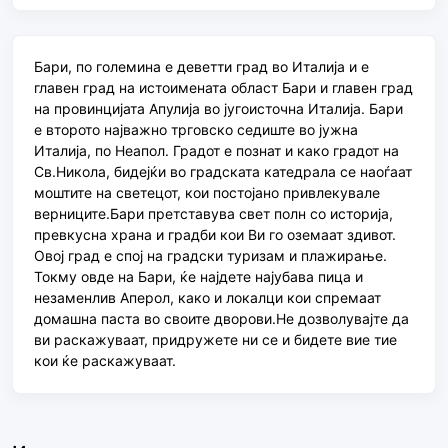
Бари, по големина е деветти град во Италија и е
главен град на истоимената област Бари и главен град
на провинцијата Апулија во југоисточна Италија. Бари
е второто најважно трговско седиште во јужна
Италија, по Неапол. Градот е познат и како градот на
Св.Никола, бидејќи во градската катедрала се наоѓаат
моштите на светецот, кои постојано привлекувале
верниците.Бари претставува свет полн со историја,
превкусна храна и градби кои Ви го оземаат здивот.
Овој град е спој на градски туризам и плажирање.
Токму овде на Бари, ќе најдете најубава пица и
незаменлив Аперол, како и локалци кои спремаат
домашна паста во своите дворови.Не дозволувајте да
ви раскажуваат, придружете ни се и бидете вие тие
кои ќе раскажуваат.