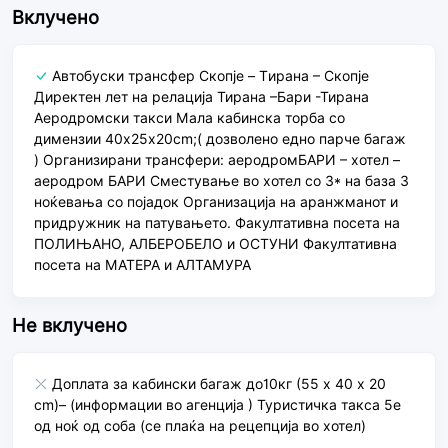
Вклучено
Автобуски трансфер Скопје – Tирана – Скопје
Директен лет на релација Тирана –Бари -Тирана
Аеродромски такси Мала кабинска торба со
димензии 40x25x20cm;( дозволено едно парче багаж
) Организирани трансфери: аеродромБАРИ – хотел –
аеродром БАРИ Сместување во хотел со 3* на база 3
ноќевања со појадок Организација на аранжманот и
придружник на патувањето. Факултативна посета на
ПОЛИЊАНО, АЛБЕРОБЕЛО и ОСТУНИ Факултативна
посета на МАТЕРА и АЛТАМУРА
Не вклучено
Доплата за кабински багаж до10кг (55 x 40 x 20
cm)– (информации во агенција ) Туристичка такса 5е
од ноќ од соба (се плаќа на рецепција во хотел)