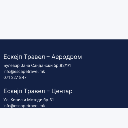
Ескејп Травел – Аеродром
Булевар Јане Сандански бр.82/1/1
info@escapetravel.mk
071 227 847
Ескејп Травел – Центар
Ул. Кирил и Методи бр.31
info@escapetravel.mk
071 227 837