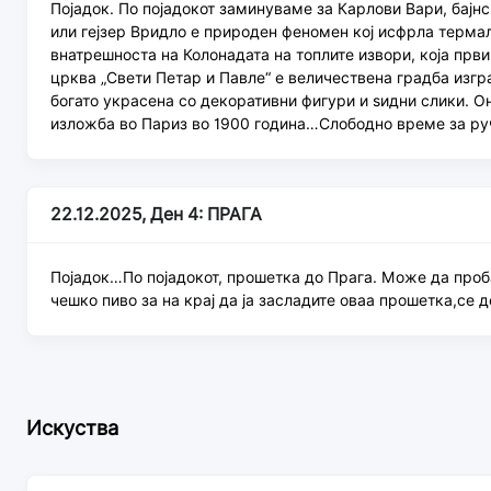
Појадок. По појадокот заминуваме за Карлови Вари, бајн
или гејзер Вридло е природен феномен кој исфрла термал
внатрешноста на Колонадата на топлите извори, која прв
црква „Свети Петар и Павле“ е величествена градба изгр
богато украсена со декоративни фигури и ѕидни слики. Он
изложба во Париз во 1900 година…Слободно време за ру
22.12.2025, Ден 4: ПРАГА
Појадок…По појадокот, прошетка до Прага. Може да пробат
чешко пиво за на крај да ја засладите оваа прошетка,с
Искуства