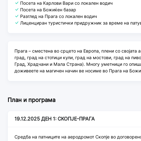
Посета на Карлови Вари со локален водич
Посета на Божиќен базар
Разглед на Прага со локален водич
Лиценциран туристички придружник за време на пат
Прага – сместена во срцето на Европа, плени со својата 
град, град на стотици кули, град на мостови, град на пив
Град, Храдчани и Мала Страна). Многу уметници го опиша
доживеете на магичен начин ве носиме во Прага на Божи
План и програма
19.12.2025 ДЕН 1: СКОПЈЕ-ПРАГА
Средба на патниците на аеродромот Скопје во договорен