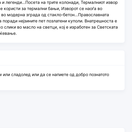
ја и легенди…Посета на трите колонади, Термалниот извор
се користи за термални бањи, Изворот се наоѓа во
на во модерна зграда од стакло-бетон…Православната
 поради нејзините пет позлатени куполи. Внатрешноста е
о слики во масло на светци, кој е изработен за Светската
оќевање.
м или сладолед или да се напиете од добро познатото