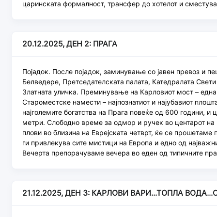
царинската формалност, трансфер до хотелот и сместува
20.12.2025, ДЕН 2: ПРАГА
Појадок. После појадок, заминување со јавен превоз и п
Белведере, Претседателската палата, Катедралата Свети 
Златната уличка. Преминување на Карловиот мост – една
Староместске намести – најпознатиот и најубавиот плошт
најголемите богатства на Прага повеќе од 600 години, и 
метри. Слободно време за одмор и ручек во центарот на
плови во близина на Еврејската четврт, ќе се прошетаме 
ги привлекува сите мистици на Европа и едно од најважн
Вечерта препорачуваме вечера во еден од типичните пра
21.12.2025, ДЕН 3: КАРЛОВИ ВАРИ...ТОПЛА ВОДА..