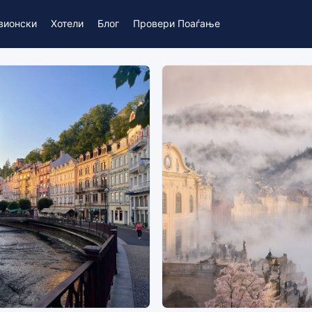
вионски
Хотели
Блог
Провери Поаѓање