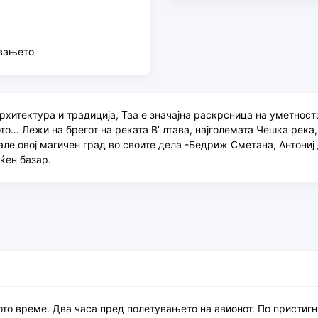
увањето
архитектура и традиција, Таа е значајна раскрсница на уметност
ото… Лежи на брегот на реката В’ лтава, најголемата Чешка река,
ле овој магичен град во своите дела -Бедриж Сметана, Антониј
ќен базар.
ото време. Два часа пред полетувањето на авионот. По пристиг