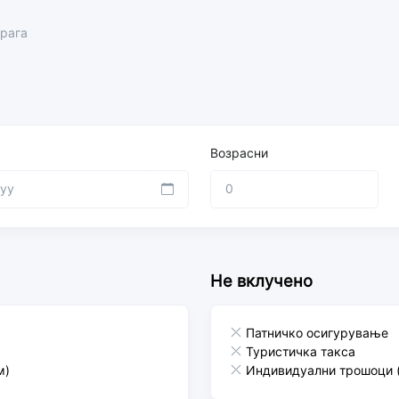
Прага
Возрасни
Не вклучено
Патничко осигурување
Туристичка такса
м)
Индивидуални трошоци (в