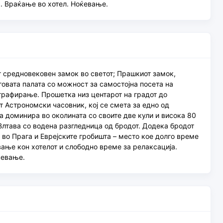
. Враќање во хотел. Ноќевање.
т средновековен замок во светот; Прашкиот замок,
говата палата со можност за самостојна посета на
ографирање. Прошетка низ центарот на градот до
т Астрономски часовник, кој се смета за едно од
ја доминира во околината со своите две кули и висока 80
лтава со водена разгледница од бродот. Додека бродот
и во Прага и Еврејските гробишта – место кое долго време
вање кон хотелот и слободно време за релаксација.
ќевање.