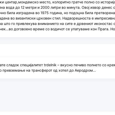
ски центар,мондемско место, колоритно гратче полно со истори
на вода до 12 метри и 2000 литри во минута. Овој извор денес 
ично била изградена во 1975 година, но подоцна била претворе
адена во византиски црковен стил. Надворешноста е импресивна
а што го привлекува вниманието на сите е дрвениот иконостас с
чек…во договоено време со водичот се упатуваме кон Прага. Н
е сладок специјалитет trdelnik – вкусно печиво полнето со кре
е до превземање на трансферот од хотел до Аеродром…