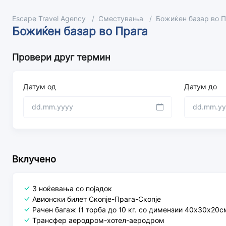
Escape Travel Agency
Сместувања
Божиќен базар во 
Божиќен базар во Прага
Провери друг термин
Датум од
Датум до
Вклучено
3 ноќевања со појадок
Авионски билет Скопје-Прага-Скопје
Рачен багаж (1 торба до 10 кг. со димензии 40х30х20с
Трансфер аеродром-хотел-аеродром