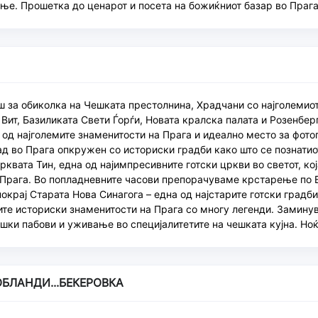
ње. Прошетка до ценарот и посета на божиќниот базар во Прага
еш за обиколка на Чешката престолнина, Храдчани со најголемио
Вит, Базиликата Свети Ѓорѓи, Новата кралска палата и Розенбер
 од најголемите знаменитости на Прага и идеално место за фот
ад во Прага опкружен со историски градби како што се познатио
црквата Тин, една од најимпресивните готски цркви во светот, ко
 Прага. Во попладневните часови препорачуваме крстарење по В
покрај Старата Нова Синагога – една од најстарите готски градб
ите историски знаменитости на Прага со многу легенди. Замину
шки пабови и уживање во специјалитетите на чешката кујна. Но
.ОБЛАНДИ...БЕКЕРОВКА