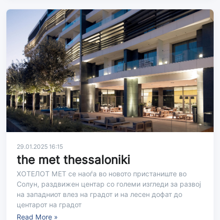
29.01.2025 16:15
the met thessaloniki
ХОТЕЛОТ МЕТ се наоѓа во новото пристаниште во
Солун, раздвижен центар со големи изгледи за развој
на западниот влез на градот и на лесен дофат до
центарот на градот
Read More »