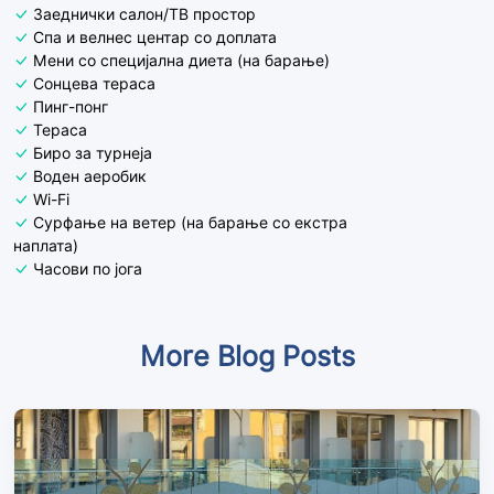
Заеднички салон/ТВ простор
Спа и велнес центар со доплата
Мени со специјална диета (на барање)
Сонцева тераса
Пинг-понг
Тераса
Биро за турнеја
Воден аеробик
Wi-Fi
Сурфање на ветер (на барање со екстра
наплата)
Часови по јога
More Blog Posts