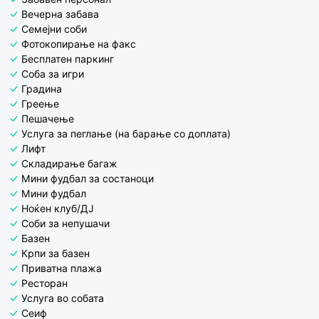
Вечерна забава
Семејни соби
Фотокопирање на факс
Бесплатен паркинг
Соба за игри
Градина
Греење
Пешачење
Услуга за пеглање (на барање со доплата)
Лифт
Складирање багаж
Мини фудбал за состаноци
Мини фудбал
Ноќен клуб/ДЈ
Соби за непушачи
Базен
Крпи за базен
Приватна плажа
Ресторан
Услуга во собата
Сеиф