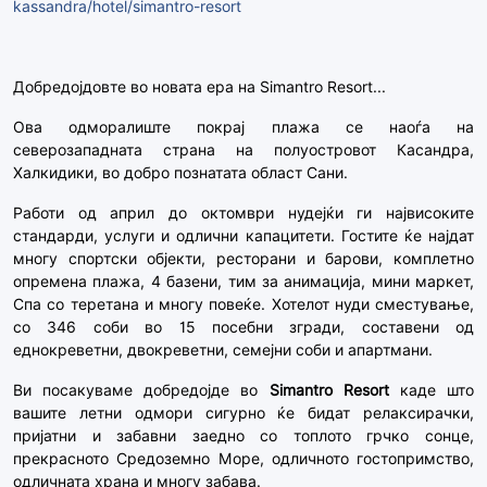
kassandra/hotel/simantro-resort
Добредојдовте во новата ера на Simantro Resort...
Ова одморалиште покрај плажа се наоѓа на
северозападната страна на полуостровот Касандра,
Халкидики, во добро познатата област Сани.
Работи од април до октомври нудејќи ги највисоките
стандарди, услуги и одлични капацитети. Гостите ќе најдат
многу спортски објекти, ресторани и барови, комплетно
опремена плажа, 4 базени, тим за анимација, мини маркет,
Спа со теретана и многу повеќе. Хотелот нуди сместување,
со 346 соби во 15 посебни згради, составени од
еднокреветни, двокреветни, семејни соби и апартмани.
Ви посакуваме добредојде во
Simantro Resort
каде што
вашите летни одмори сигурно ќе бидат релаксирачки,
пријатни и забавни заедно со топлото грчко сонце,
прекрасното Средоземно Море, одличното гостопримство,
одличната храна и многу забава.