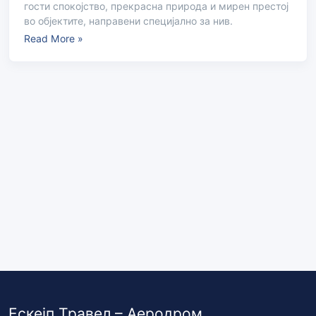
гости спокојство, прекрасна природа и мирен престој
во објектите, направени специјално за нив.
Read More »
Ескејп Травел – Аеродром