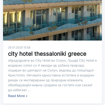
29.01.2025 15:58
city hotel thessaloniki greece
обредојдовте во City Hotel во Солун, Грција City Hotel е
модерен хотел со 4 ѕвезди од урбана природа,
лоциран во центарот на Солун, веднаш до плоштадот
Аристотел. Неговата едноставна естетика и модерен
дизајн се инспирирани од природни елементи,
обезбедувајќи мирна средина за гостите кои сакаат
да избегаат ...
Read More »