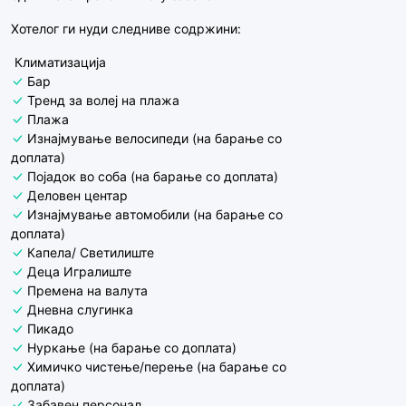
Хотелог ги нуди следниве содржини:
Климатизација
Бар
Тренд за волеј на плажа
Плажа
Изнајмување велосипеди (на барање со
доплата)
Појадок во соба (на барање со доплата)
Деловен центар
Изнајмување автомобили (на барање со
доплата)
Капела/ Светилиште
Деца Игралиште
Премена на валута
Дневна слугинка
Пикадо
Нуркање (на барање со доплата)
Химичко чистење/перење (на барање со
доплата)
Забавен персонал