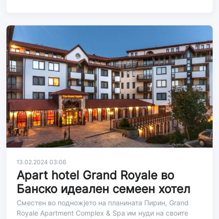
13.02.2024 03:06
Apart hotel Grand Royale во
Банско идеален семеен хотел
Сместен во подножјето на планината Пирин, Grand
Royale Apartment Complex & Spa им нуди на своите