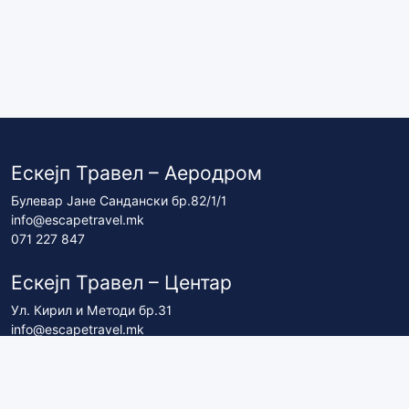
Ескејп Травел – Аеродром
Булевар Јане Сандански бр.82/1/1
info@escapetravel.mk
071 227 847
Ескејп Травел – Центар
Ул. Кирил и Методи бр.31
info@escapetravel.mk
071 227 837