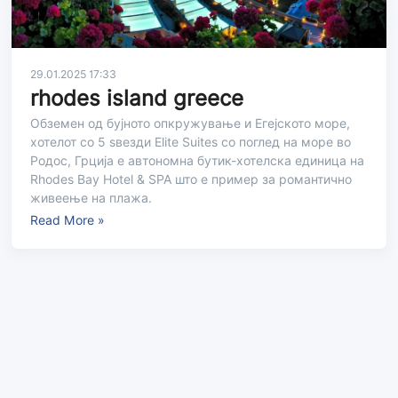
29.01.2025 17:33
rhodes island greece
Обземен од бујното опкружување и Егејското море,
хотелот со 5 ѕвезди Elite Suites со поглед на море во
Родос, Грција е автономна бутик-хотелска единица на
Rhodes Bay Hotel & SPA што е пример за романтично
живеење на плажа.
Read More »