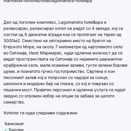
marmaras-sithonia/hotel/lagomandra-hotelspa
Дел од поголем комплекс, Lagomandra hotel&spa е
релаксиран, релаксиран хотел на ридот со 4 ѕвезди, кој се
состои од 6 двокатни згради кои се протегаат на терен од
3000м2. Сместено на затскриено место на брегот на
Егејското Море, на околу 7 километри од најголемото село
во Ситонија, Неос Мармарас, нуди одлична можност да се
видат пространствата на Ситонија со нејзините шармантни
крајбрежни села, мали осамени заливи, густи зелени борови
шуми. и познатото грчко гостопримство. Свртена е кон
песочниот залив кој е попрскан со чадори за сонце,
шезлонги и модерен бар на плажа, со кој е поврзан со
пешачки мост. Пријатен персонал и одлична услуга се нудат
заедно со огромен избор на опции за забава за целото
семејство.
Хотелог ги нуди следниве содржини:
Банкомат
Барови