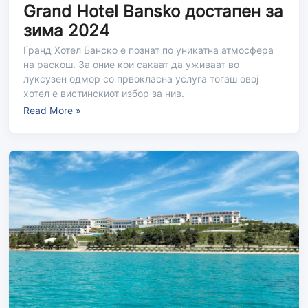
Grand Hotel Bansko достапен за
зима 2024
Гранд Хотел Банско е познат по уникатна атмосфера
на раскош. За оние кои сакаат да уживаат во
луксузен одмор со првокласна услуга тогаш овој
хотел е вистинскиот избор за нив.
Read More »