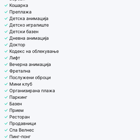
Кошарка
Преплажа
Детска анимација
Детско игралиште
Детски базен
Дневна анимација
Доктор
Кодекс на облекување
Лифт
Вечерна анимација
Фретална
Послужени оброци
Мини клуб
Организирана плажа
Паркинг
Базен
Прием
Ресторан
Продавници
Спа Велнес
Пинг-понг