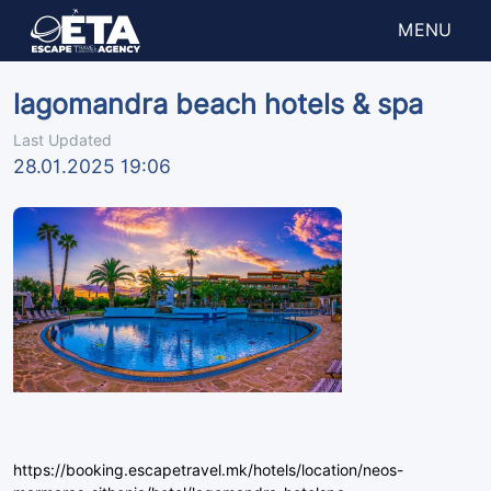
MENU
lagomandra beach hotels & spa
Last Updated
28.01.2025 19:06
https://booking.escapetravel.mk/hotels/location/neos-