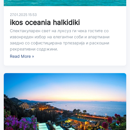
27.01.2025 15:53
ikos oceania halkidiki
Спектакуларен свет на луксуз ги чека гостите со
извонреден избор на елегантни соби и апартмани
заедно со софистицирана трпезарија и раскошни
рекреативни содржини.
Read More »